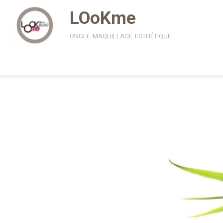
LOoKme
ongle maquillage esthétique