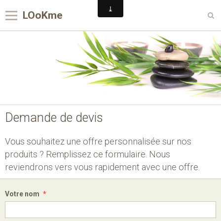
LOoKme
Panier
0
Votre compte
Page d'accueil
Livre d'or
Demande de devis
Album
Contact
Vous souhaitez une offre personnalisée sur nos
produits ? Remplissez ce formulaire. Nous
Boutique
reviendrons vers vous rapidement avec une offre.
Votre nom