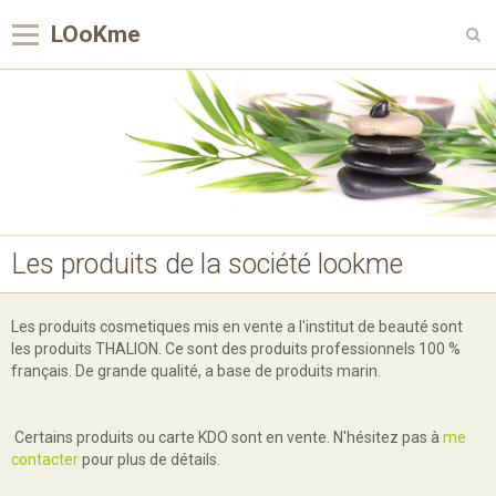
LOoKme
Panier
0
Votre compte
Page d'accueil
Livre d'or
Les produits de la société lookme
Album
Contact
Les produits cosmetiques mis en vente a l'institut de beauté sont
les produits THALION. Ce sont des produits professionnels 100 %
Boutique
français. De grande qualité, a base de produits marin.
Certains produits ou carte KDO sont en vente. N'hésitez pas à
me
contacter
pour plus de détails.