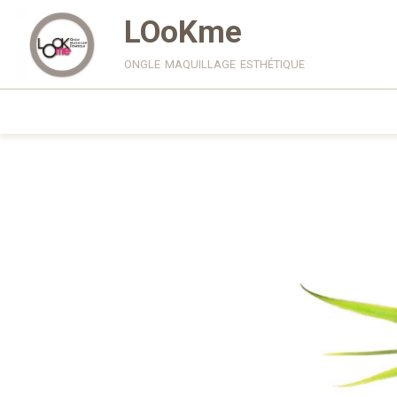
LOoKme
ongle maquillage esthétique