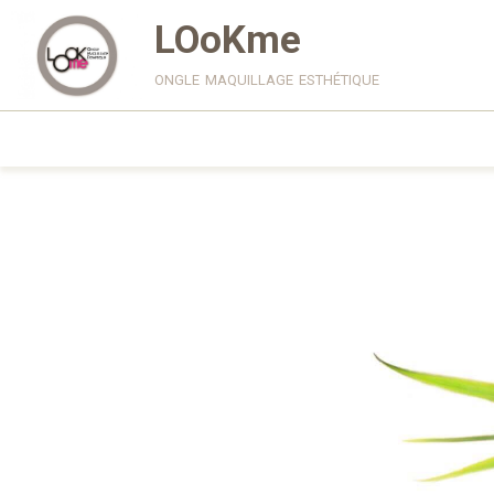
LOoKme
ongle maquillage esthétique